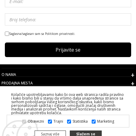
Saglasna/saglasan sam sa Politikom privatnosti.
Prijavite se
O NAMA
PRODAJNA MESTA
USLOVI
Kolačiće upotrebljavamo kako bi ova web stranica radila pravilno
i kako bismo bili u stanju da vršimo dalja unapređenja stranice sa
KORISNIČKI SERVIS
svrhom poboljšanja Vašeg korisničkog iskustva, kako bismo
personalizovali sadržaj i oglase, omogućili značaj društvenih
IZABERITE DRŽAVU
medija i analizirali promet. Nastavkom korišćenja naših stranica
prihvatate upotrebu kolačića.
2026 PS FASHION DESIGN DOO
Obavezni
Trajni
Statistika
Marketing
SVA PRAVA ZADRŽANA ALL RIGHTS RESERVED
Saznaj više
Slažem se