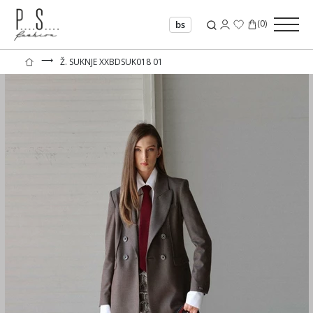
(
0
)
bs
⟶
Ž. SUKNJE XXBDSUK018 01