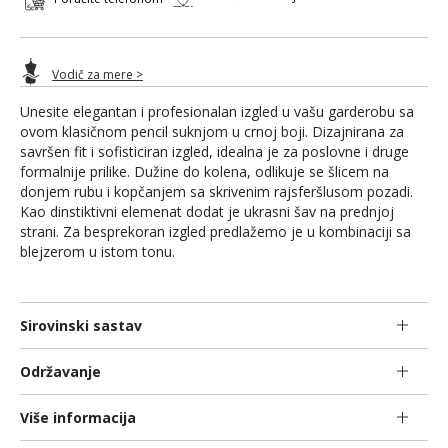
Vodič za mere >
Unesite elegantan i profesionalan izgled u vašu garderobu sa
ovom klasičnom pencil suknjom u crnoj boji. Dizajnirana za
savršen fit i sofisticiran izgled, idealna je za poslovne i druge
formalnije prilike. Dužine do kolena, odlikuje se šlicem na
donjem rubu i kopčanjem sa skrivenim rajsferšlusom pozadi.
Kao dinstiktivni elemenat dodat je ukrasni šav na prednjoj
strani. Za besprekoran izgled predlažemo je u kombinaciji sa
blejzerom u istom tonu.
Sirovinski sastav
Održavanje
Više informacija