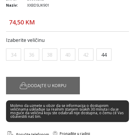
Naziv:
XXBDSUK901
74,50 KM
Izaberite veličinu
34
36
38
40
42
44
DODAJTE U KORPU
Molimo da uzmete u obzir da se informacija o dostupnim
veličinama usklađuje sa realnim stanjem svakih 30 minuta i da je
moguće da veličina koju ste odabrali nije dostupna, o čemu će Vas
obavestiti naš tim.
Pronađite u radnji
Poručite telefonom