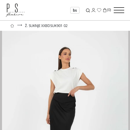
(
0
)
bs
⟶
Ž. SUKNJE XXBDSUK901 02