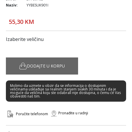
Naziv:
YYBESUK901I
55,30 KM
Izaberite veličinu
DODAJTE U KORPU
Molimo da uzmete u obzir da se informacija o dostupnim
veličinama usklađuje sa realnim stanjem svakih 30 minuta i da je
moguće da veličina koju ste odabrali nije dostupna, o čemu će Vas
obavestiti naš tim.
Pronađite u radnji
Poručite telefonom