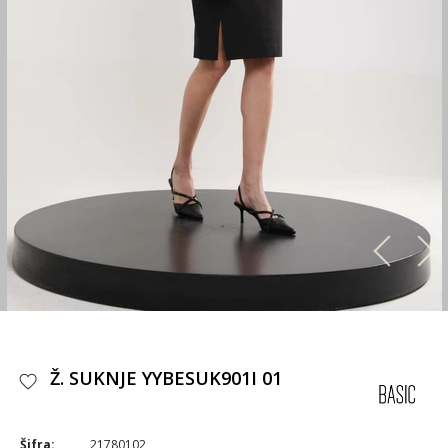
Ž. SUKNJE YYBESUK901I 01
Šifra:
21780102