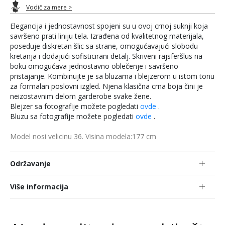
Vodič za mere >
Elegancija i jednostavnost spojeni su u ovoj crnoj suknji koja
savršeno prati liniju tela. Izrađena od kvalitetnog materijala,
poseduje diskretan šlic sa strane, omogućavajući slobodu
kretanja i dodajući sofisticirani detalj. Skriveni rajsferšlus na
boku omogućava jednostavno oblečenje i savršeno
pristajanje. Kombinujte je sa bluzama i blejzerom u istom tonu
za formalan poslovni izgled. Njena klasična crna boja čini je
neizostavnim delom garderobe svake žene.
Blejzer sa fotografije možete pogledati
ovde
.
Bluzu sa fotografije možete pogledati
ovde
.
Model nosi velicinu 36. Visina modela:177 cm
Održavanje
Više informacija