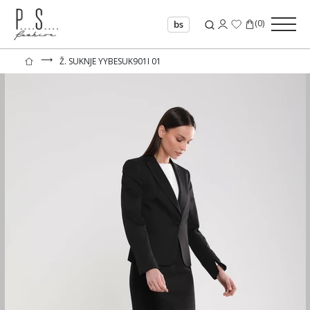
(
0
)
bs
⟶
Ž. SUKNJE YYBESUK901I 01