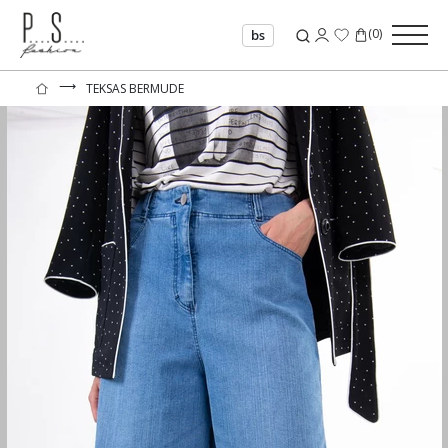
(
0
)
bs
⟶
TEKSAS BERMUDE