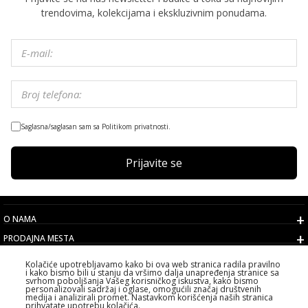
trendovima, kolekcijama i ekskluzivnim ponudama.
Saglasna/saglasan sam sa Politikom privatnosti.
Prijavite se
O NAMA
PRODAJNA MESTA
USLOVI
Kolačiće upotrebljavamo kako bi ova web stranica radila pravilno
i kako bismo bili u stanju da vršimo dalja unapređenja stranice sa
KORISNIČKI SERVIS
svrhom poboljšanja Vašeg korisničkog iskustva, kako bismo
personalizovali sadržaj i oglase, omogućili značaj društvenih
IZABERITE DRŽAVU
medija i analizirali promet. Nastavkom korišćenja naših stranica
prihvatate upotrebu kolačića.