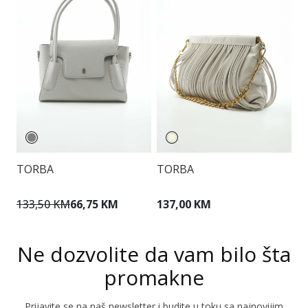
TORBA
TORBA
P
133,50 KM
66,75 KM
137,00 KM
1
Ne dozvolite da vam bilo šta
promakne
Prijavite se na naš newsletter i budite u toku sa najnovijim