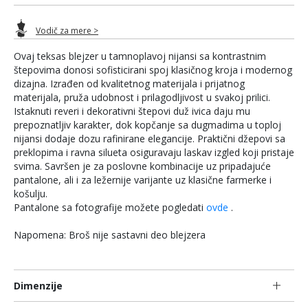
Vodič za mere >
Ovaj teksas blejzer u tamnoplavoj nijansi sa kontrastnim
štepovima donosi sofisticirani spoj klasičnog kroja i modernog
dizajna. Izrađen od kvalitetnog materijala i prijatnog
materijala, pruža udobnost i prilagodljivost u svakoj prilici.
Istaknuti reveri i dekorativni štepovi duž ivica daju mu
prepoznatljiv karakter, dok kopčanje sa dugmadima u toploj
nijansi dodaje dozu rafinirane elegancije. Praktični džepovi sa
preklopima i ravna silueta osiguravaju laskav izgled koji pristaje
svima. Savršen je za poslovne kombinacije uz pripadajuće
pantalone, ali i za ležernije varijante uz klasične farmerke i
košulju.
Pantalone sa fotografije možete pogledati
ovde
.
Napomena: Broš nije sastavni deo blejzera
Dimenzije