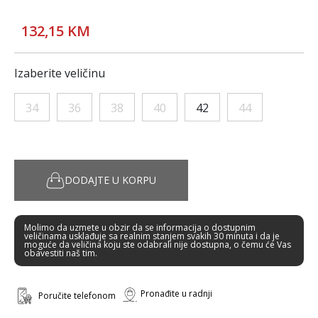
132,15 KM
Izaberite veličinu
34
36
38
40
42
44
DODAJTE U KORPU
Molimo da uzmete u obzir da se informacija o dostupnim
veličinama usklađuje sa realnim stanjem svakih 30 minuta i da je
moguće da veličina koju ste odabrali nije dostupna, o čemu će Vas
obavestiti naš tim.
Pronađite u radnji
Poručite telefonom