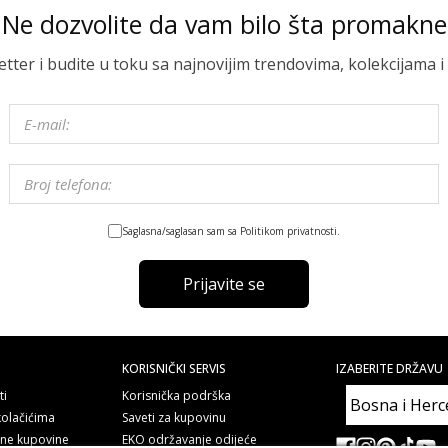
Ne dozvolite da vam bilo šta promakne
letter i budite u toku sa najnovijim trendovima, kolekcijama
Saglasna/saglasan sam sa Politikom privatnosti.
Prijavite se
KORISNIČKI SERVIS
IZABERITE DRŽAVU
ti
Korisnička podrška
kolačićima
Saveti za kupovinu
line kupovine
EKO održavanje odijeće