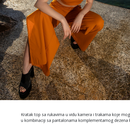
Kratak top sa rukavima u vidu karnera i trakama koje mogu
u kombinaciji sa pantalonama komplementarnog dezena 