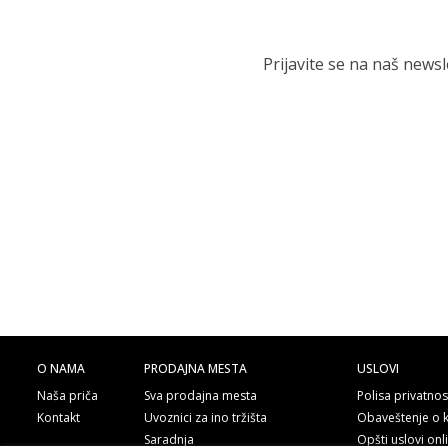
Prijavite se na naš news
O NAMA
PRODAJNA MESTA
USLOVI
Naša priča
Sva prodajna mesta
Polisa privatnos
Kontakt
Uvoznici za ino tržišta
Obaveštenje o 
Saradnja
Opšti uslovi on