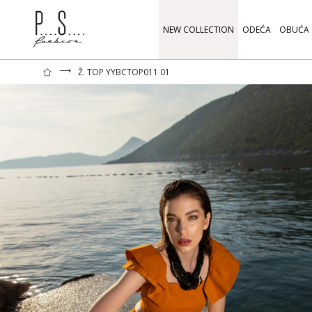
NEW COLLECTION
ODEĆA
OBUĆA
⟶
Ž. TOP YYBCTOP011 01