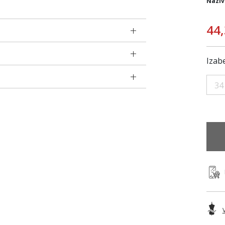
Naziv
44
Izabe
34