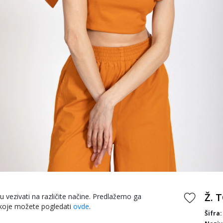
Ž. 
 vezivati na različite načine. Predlažemo ga
koje možete pogledati
ovde
.
Šifra: