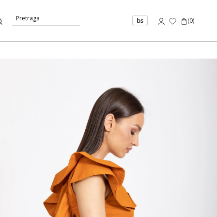
bs
(
0
)