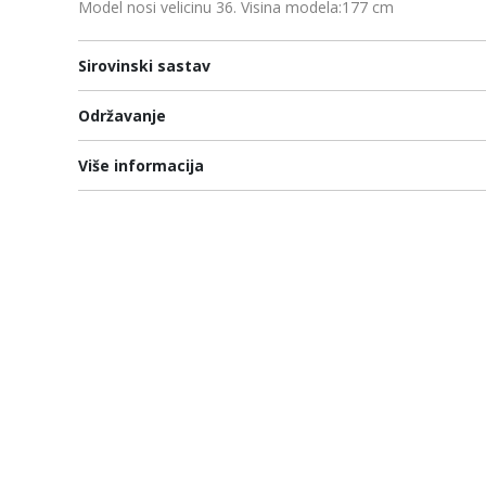
Model nosi velicinu 36. Visina modela:177 cm
Sirovinski sastav
Održavanje
Više informacija