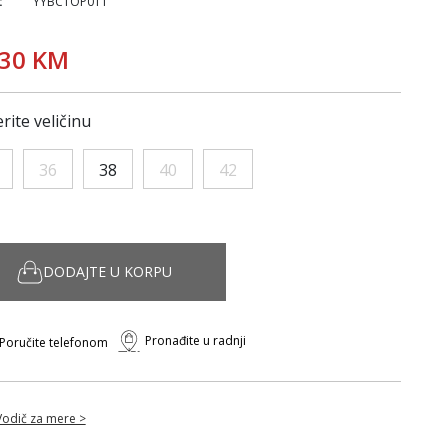
:
YYBCTOP011
,30 KM
rite veličinu
36
38
40
42
DODAJTE U KORPU
Pronađite u radnji
Poručite telefonom
Vodič za mere >