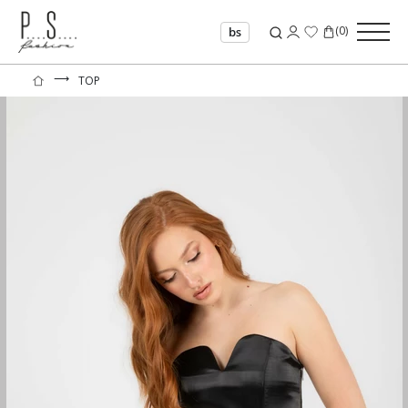
(
0
)
bs
⟶
TOP