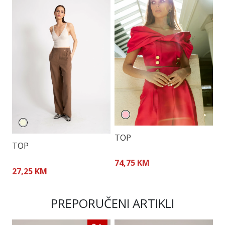
TOP
TOP
T
74,75 KM
27,25 KM
7
PREPORUČENI ARTIKLI