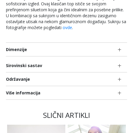
sofisticiran izgled. Ovaj klasičan top ističe se svojom
prefinjenom siluetom koja ga čini idealnim za posebne prilike.
U kombinaciji sa suknjom u identičnom dezenu zasigurno
ostavljate utisak na nekom glamuroznom događaju. Suknju sa
fotografije možete pogledati
ovde
.
Dimenzije
Sirovinski sastav
Održavanje
Više informacija
SLIČNI ARTIKLI