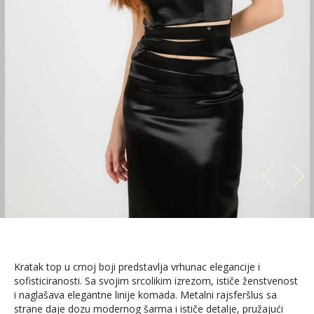
Kratak top u crnoj boji predstavlja vrhunac elegancije i
sofisticiranosti. Sa svojim srcolikim izrezom, ističe ženstvenost
i naglašava elegantne linije komada. Metalni rajsferšlus sa
strane daje dozu modernog šarma i ističe detalje, pružajući