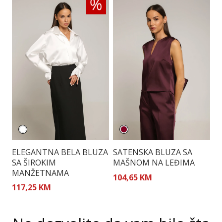
ELEGANTNA BELA BLUZA
SATENSKA BLUZA SA
P
SA ŠIROKIM
MAŠNOM NA LEĐIMA
M
MANŽETNAMA
V
104,65 KM
117,25 KM
8