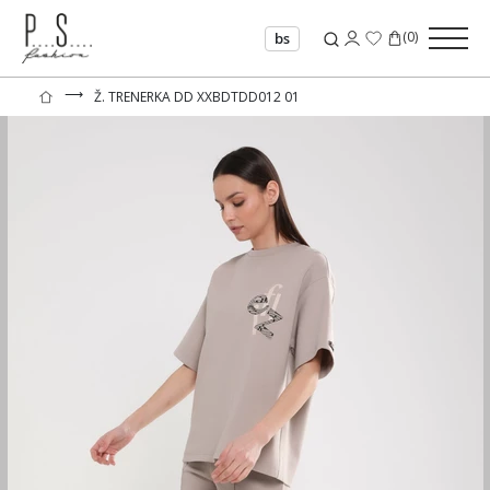
(
0
)
bs
⟶
Ž. TRENERKA DD XXBDTDD012 01