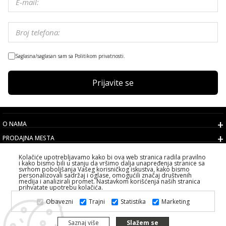
Saglasna/saglasan sam sa Politikom privatnosti.
Prijavite se
O NAMA
PRODAJNA MESTA
USLOVI
Kolačiće upotrebljavamo kako bi ova web stranica radila pravilno
i kako bismo bili u stanju da vršimo dalja unapređenja stranice sa
KORISNIČKI SERVIS
svrhom poboljšanja Vašeg korisničkog iskustva, kako bismo
personalizovali sadržaj i oglase, omogućili značaj društvenih
IZABERITE DRŽAVU
medija i analizirali promet. Nastavkom korišćenja naših stranica
prihvatate upotrebu kolačića.
2026 PS FASHION DESIGN DOO
Obavezni
Trajni
Statistika
Marketing
SVA PRAVA ZADRŽANA ALL RIGHTS RESERVED
Saznaj više
Slažem se