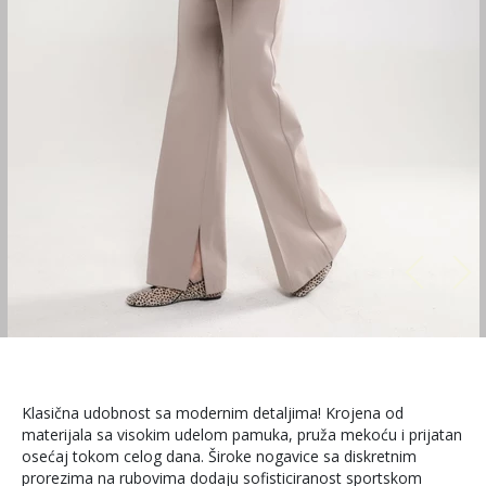
Klasična udobnost sa modernim detaljima! Krojena od
materijala sa visokim udelom pamuka, pruža mekoću i prijatan
osećaj tokom celog dana. Široke nogavice sa diskretnim
prorezima na rubovima dodaju sofisticiranost sportskom