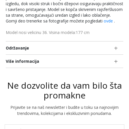
izgledu, dok visoki struk i bočni džepovi osiguravaju praktičnost
i savršeno pristajanje. Model se kopča skrivenim rajsferšlusom
sa strane, omogućavajući uredan izgled i lako oblačenje.
Gornji deo trenerke sa fotografije možete pogledati
ovde
.
Model nosi velicinu 36. Visina modela:177 cm
Održavanje
Više informacija
Ne dozvolite da vam bilo šta
promakne
Prijavite se na naš newsletter i budite u toku sa najnovijim
trendovima, kolekcijama i ekskluzivnim ponudama.