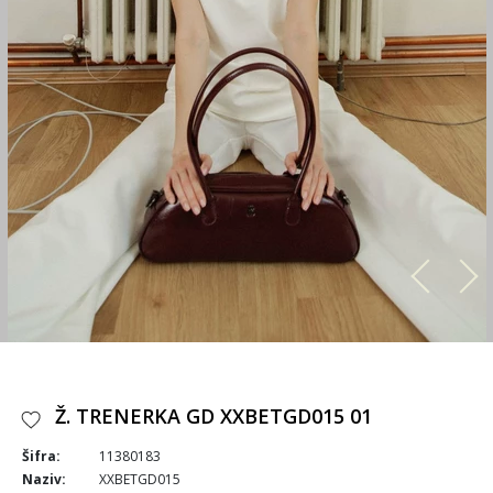
Ž. TRENERKA GD XXBETGD015 01
Šifra:
11380183
Naziv:
XXBETGD015