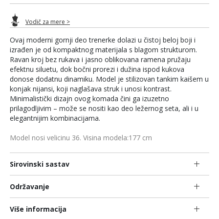
Vodič za mere >
Ovaj moderni gornji deo trenerke dolazi u čistoj beloj boji i
izrađen je od kompaktnog materijala s blagom strukturom.
Ravan kroj bez rukava i jasno oblikovana ramena pružaju
efektnu siluetu, dok bočni prorezi i dužina ispod kukova
donose dodatnu dinamiku. Model je stilizovan tankim kaišem u
konjak nijansi, koji naglašava struk i unosi kontrast.
Minimalistički dizajn ovog komada čini ga izuzetno
prilagodljivim – može se nositi kao deo ležernog seta, ali i u
elegantnijim kombinacijama.
Model nosi velicinu 36. Visina modela:177 cm
Sirovinski sastav
Održavanje
Više informacija