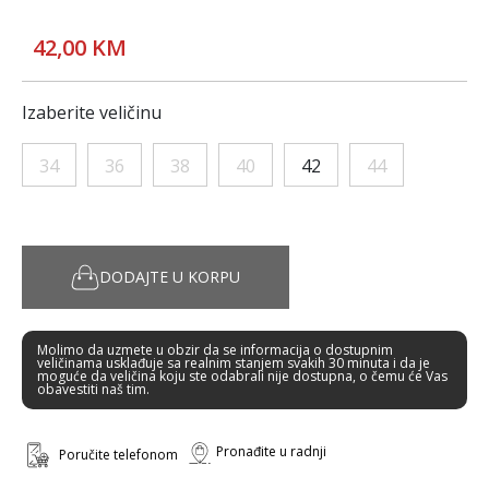
42,00 KM
Izaberite veličinu
34
36
38
40
42
44
DODAJTE U KORPU
Molimo da uzmete u obzir da se informacija o dostupnim
veličinama usklađuje sa realnim stanjem svakih 30 minuta i da je
moguće da veličina koju ste odabrali nije dostupna, o čemu će Vas
obavestiti naš tim.
Pronađite u radnji
Poručite telefonom