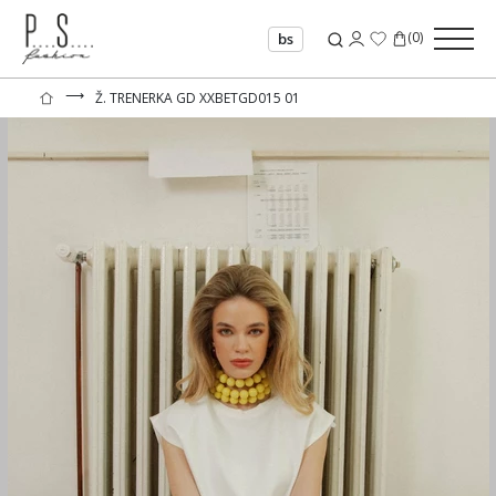
(
0
)
bs
⟶
Ž. TRENERKA GD XXBETGD015 01