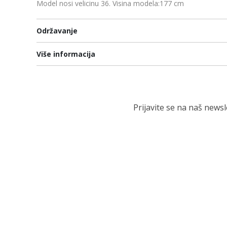
Model nosi velicinu 36. Visina modela:177 cm
Održavanje
Više informacija
Prijavite se na naš news