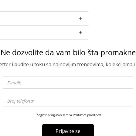
Ne dozvolite da vam bilo šta promakne
letter i budite u toku sa najnovijim trendovima, kolekcijama
Saglasna/saglasan sam sa Politikom privatnosti.
Prijavite se