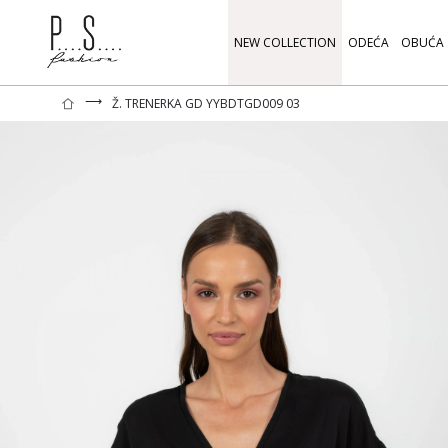
NEW COLLECTION
ODEĆA
OBUĆA
⟶
Ž. TRENERKA GD YYBDTGD009 03