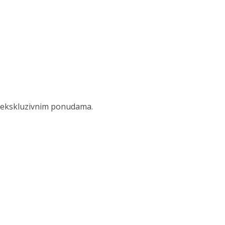
 i ekskluzivnim ponudama.