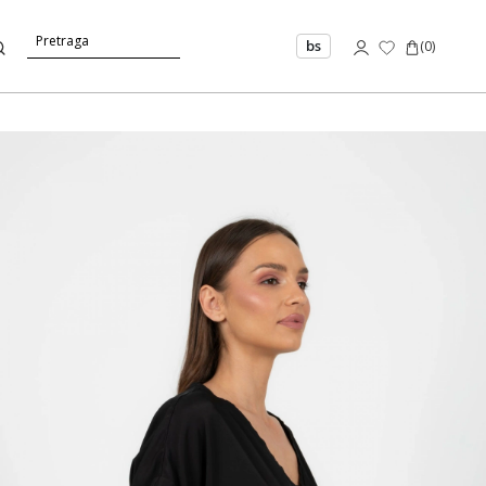
bs
(
0
)