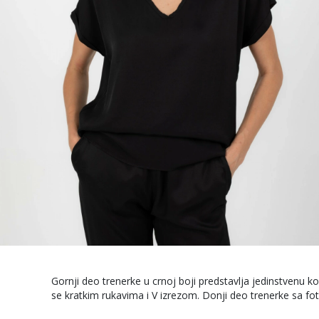
Gornji deo trenerke u crnoj boji predstavlja jedinstvenu kom
se kratkim rukavima i V izrezom. Donji deo trenerke sa f