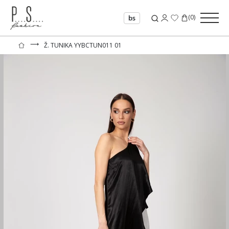
(
0
)
bs
⟶
Ž. TUNIKA YYBCTUN011 01