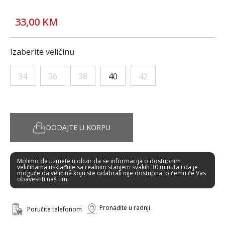
33,00 KM
Izaberite veličinu
34
36
38
40
42
DODAJTE U KORPU
Molimo da uzmete u obzir da se informacija o dostupnim
veličinama usklađuje sa realnim stanjem svakih 30 minuta i da je
moguće da veličina koju ste odabrali nije dostupna, o čemu će Vas
obavestiti naš tim.
Pronađite u radnji
Poručite telefonom