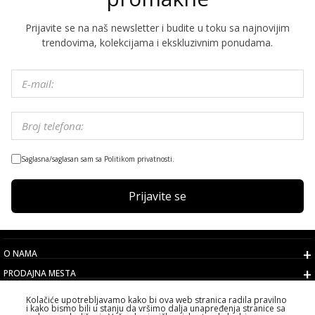
Prijavite se na naš newsletter i budite u toku sa najnovijim
trendovima, kolekcijama i ekskluzivnim ponudama.
Saglasna/saglasan sam sa Politikom privatnosti.
Prijavite se
O NAMA
PRODAJNA MESTA
USLOVI
Kolačiće upotrebljavamo kako bi ova web stranica radila pravilno
i kako bismo bili u stanju da vršimo dalja unapređenja stranice sa
KORISNIČKI SERVIS