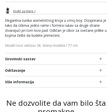
Vodič za mere >
Elegantna tunika asimetričnog kroja u crnoj boji. Dizajnirana je
tako da otkriva jedno rame i formira rukav sa druge strane
stvarajući pri tom kosi pad. Odličan je izbor za svečane prilike u
kojima želite da budete primećeni.
Model nosi velicinu 36. Visina modela:177 cm
Sirovinski sastav
Održavanje
Više informacija
Ne dozvolite da vam bilo šta
promakne