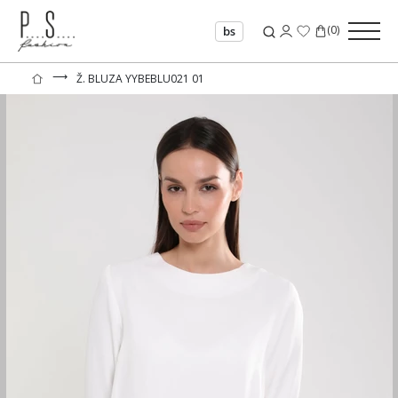
(
0
)
bs
⟶
Ž. BLUZA YYBEBLU021 01