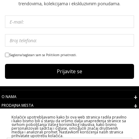
trendovima, kolekcijama i ekskluzivnim ponudama.
Saglasna/saglasan sam sa Politikom privatnosti.
Prijavite se
O NAMA
PRODAJNA MESTA
USLOVI
Kolačiće upotrebljavamo kako bi ova web stranica radila pravilno
i kako bismo bili u stanju da vršimo dalja unapređenja stranice sa
KORISNIČKI SERVIS
svrhom poboljšanja Vašeg korisničkog iskustva, kako bismo
personalizovali sadržaj i oglase, omogućili značaj društvenih
IZABERITE DRŽAVU
medija i analizirali promet. Nastavkom korišćenja naših stranica
prihvatate upotrebu kolačića.