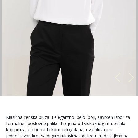
Klasična ženska bluza u elegantnoj beloj boji, savršen izbor za
formalne i poslovne prilike. Krojena od viskoznog materijala
koji pruža udobnost tokom celog dana, ova bluza ima
jednostavan kroj sa dugim rukavima i diskretnim detaljima na