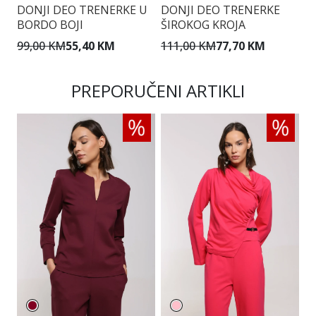
DONJI DEO TRENERKE U
DONJI DEO TRENERKE
D
BORDO BOJI
ŠIROKOG KROJA
Š
99,00 KM
55,40 KM
111,00 KM
77,70 KM
1
PREPORUČENI ARTIKLI