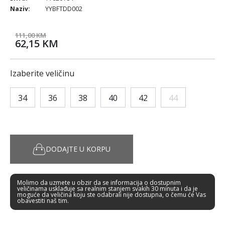
Naziv:
YYBFTDD002
111,00 KM
62,15 KM
Izaberite veličinu
34
36
38
40
42
44
DODAJTE U KORPU
Molimo da uzmete u obzir da se informacija o dostupnim
veličinama usklađuje sa realnim stanjem svakih 30 minuta i da je
moguće da veličina koju ste odabrali nije dostupna, o čemu će Vas
obavestiti naš tim.