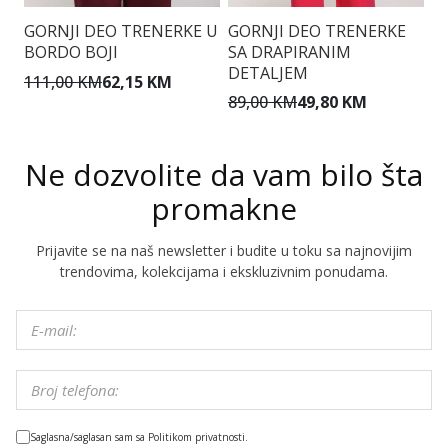
GORNJI DEO TRENERKE U
GORNJI DEO TRENERKE
G
BORDO BOJI
SA DRAPIRANIM
S
DETALJEM
111,00 KM
62,15 KM
7
89,00 KM
49,80 KM
Ne dozvolite da vam bilo šta
promakne
Prijavite se na naš newsletter i budite u toku sa najnovijim
trendovima, kolekcijama i ekskluzivnim ponudama.
Saglasna/saglasan sam sa Politikom privatnosti.