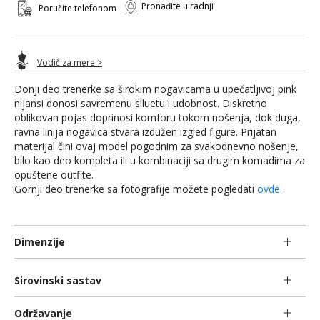
Pronađite u radnji
Poručite telefonom
Vodič za mere >
Donji deo trenerke sa širokim nogavicama u upečatljivoj pink
nijansi donosi savremenu siluetu i udobnost. Diskretno
oblikovan pojas doprinosi komforu tokom nošenja, dok duga,
ravna linija nogavica stvara izdužen izgled figure. Prijatan
materijal čini ovaj model pogodnim za svakodnevno nošenje,
bilo kao deo kompleta ili u kombinaciji sa drugim komadima za
opuštene outfite.
Gornji deo trenerke sa fotografije možete pogledati
ovde
.
Dimenzije
Sirovinski sastav
Održavanje