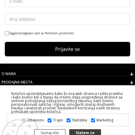
Saglasna/saglasan sam sa Politikom privatnosti.
Prijavite se
O NAMA
PRODAJNA MESTA
USLOVI
Kolačiće upotrebljavamo kako bi ova web stranica radila pravilno
i kako bismo bili u stanju da vršimo dalja unapređenja stranice sa
KORISNIČKI SERVIS
svrhom poboljšanja Vašeg korisničkog iskustva, kako bismo
personalizovali sadržaj i oglase, omogućili značaj društvenih
IZABERITE DRŽAVU
medija i analizirali promet. Nastavkom korišćenja naših stranica
prihvatate upotrebu kolačića.
2026 PS FASHION DESIGN DOO
Obavezni
Trajni
Statistika
Marketing
SVA PRAVA ZADRŽANA ALL RIGHTS RESERVED
Saznaj više
Slažem se