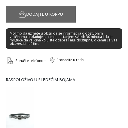
DODAJTE U KORPU
Molimo da uzmete u obzir da se informacija o dostupnim
veličinama usklađuje sa realnim stanjem svakih 30 minuta i da je
moguće da veličina koju ste odabrali nije dostupna, o čemu će Vas
obavestiti naš tim.
Pronađite u radnji
Poručite telefonom
RASPOLOŽIVO U SLEDEĆIM BOJAMA