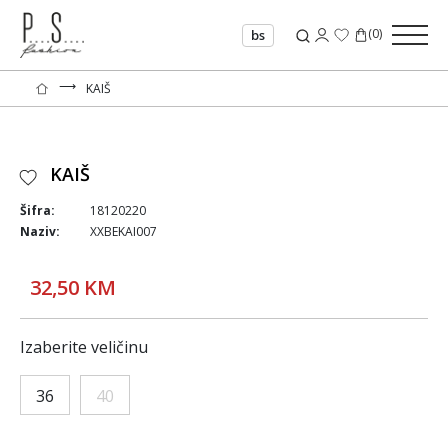
(
0
)
bs
⟶
KAIŠ
KAIŠ
Šifra:
18120220
Naziv:
XXBEKAI007
32,50 KM
Izaberite veličinu
36
40