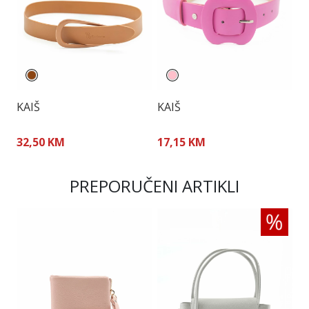
KAIŠ
KAIŠ
K
32,50 KM
17,15 KM
5
PREPORUČENI ARTIKLI