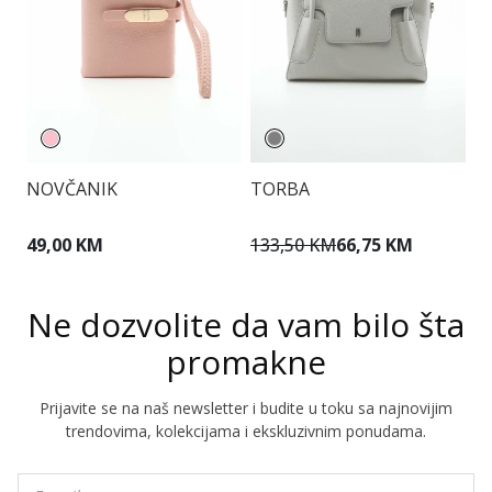
NOVČANIK
TORBA
T
49,00 KM
133,50 KM
66,75 KM
1
Ne dozvolite da vam bilo šta
promakne
Prijavite se na naš newsletter i budite u toku sa najnovijim
trendovima, kolekcijama i ekskluzivnim ponudama.