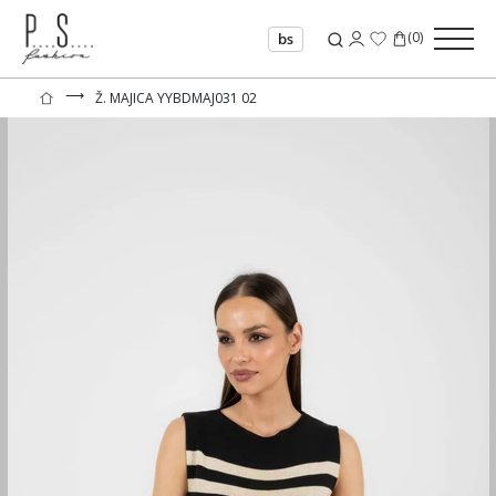
(
0
)
bs
⟶
Ž. MAJICA YYBDMAJ031 02