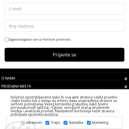
Saglasna/saglasan sam sa Politikom privatnosti.
Prijavite se
O NAMA
PRODAJNA MESTA
USLOVI
Kolačiće upotrebljavamo kako bi ova web stranica radila pravilno
i kako bismo bili u stanju da vršimo dalja unapređenja stranice sa
KORISNIČKI SERVIS
svrhom poboljšanja Vašeg korisničkog iskustva, kako bismo
personalizovali sadržaj i oglase, omogućili značaj društvenih
IZABERITE DRŽAVU
medija i analizirali promet. Nastavkom korišćenja naših stranica
prihvatate upotrebu kolačića.
2026 PS FASHION DESIGN DOO
Obavezni
Trajni
Statistika
Marketing
SVA PRAVA ZADRŽANA ALL RIGHTS RESERVED