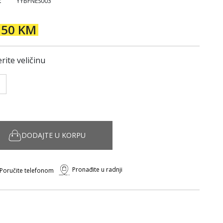
:
YYBFNES003
,50 KM
rite veličinu
DODAJTE U KORPU
Pronađite u radnji
Poručite telefonom