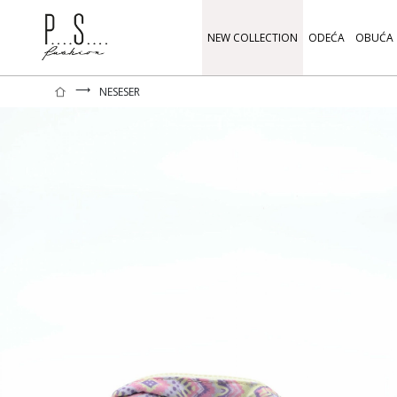
NEW COLLECTION
ODEĆA
OBUĆA
⟶
NESESER