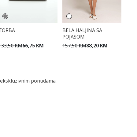
TORBA
BELA HALJINA SA
POJASOM
133,50 KM
66,75 KM
157,50 KM
88,20 KM
 i ekskluzivnim ponudama.