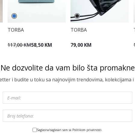
TORBA
TORBA
117,00 KM
58,50 KM
79,00 KM
Ne dozvolite da vam bilo šta promakne
letter i budite u toku sa najnovijim trendovima, kolekcijama
Saglasna/saglasan sam sa Politikom privatnosti.