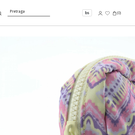
bs
(
0
)