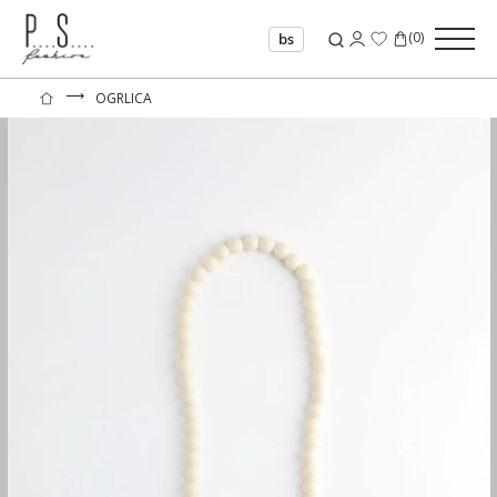
(
0
)
bs
⟶
OGRLICA