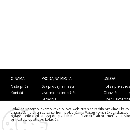
O NAMA
PRODAJNA MESTA
USLOVI
Naša priča
Sva prodajna mesta
Polisa privatnos
Kontakt
Uvoznici za ino tržišta
Obaveštenje o 
Saradnja
Opšti uslovi on
Poručite telefo
Kolačiće upotrebljavamo kako bi ova web stranica radila pravilno i kako 
unapređenja stranice sa svrhom poboljšanja Vašeg korisničkog iskustva, 
oglase, omogućili značaj društvenih medija i analizirali promet. Nastavk
prihvatate upotrebu kolačića.