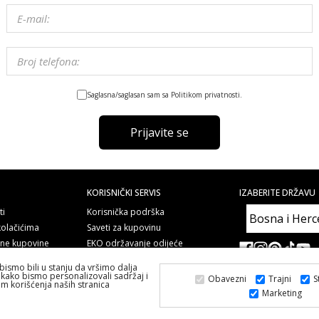
Saglasna/saglasan sam sa Politikom privatnosti.
Prijavite se
KORISNIČKI SERVIS
IZABERITE DRŽAVU
ti
Korisnička podrška
kolačićima
Saveti za kupovinu
line kupovine
EKO održavanje odijeće
nom
Najčešća pitanja i odgovori
bismo bili u stanju da vršimo dalja
Copyright
kako bismo personalizovali sadržaj i
Obavezni
Trajni
S
om korišćenja naših stranica
Marketing
2026 PS FASHION DESIGN DOO
SVA PRAVA ZADRŽANA ALL RIGHTS RESERVED