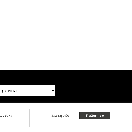
tatistika
Saznaj više
Slažem se