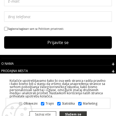
Saglasna/saglasan sam sa Politikom privatnosti.
Prijavite se
O NAMA
PRODAJNA MESTA
USLOVI
Kolačiće upotrebljavamo kako bi ova web stranica radila pravilno
i kako bismo bili u stanju da vršimo dalja unapređenja stranice sa
KORISNIČKI SERVIS
svrhom poboljšanja Vašeg korisničkog iskustva, kako bismo
personalizovali sadržaj i oglase, omogućili značaj društvenih
IZABERITE DRŽAVU
medija i analizirali promet. Nastavkom korišćenja naših stranica
prihvatate upotrebu kolačića.
2026 PS FASHION DESIGN DOO
Obavezni
Trajni
Statistika
Marketing
SVA PRAVA ZADRŽANA ALL RIGHTS RESERVED
Saznaj više
Slažem se