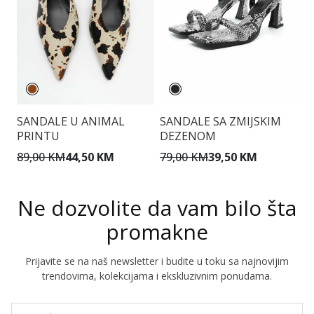
SANDALE U ANIMAL
B
SANDALE SA ZMIJSKIM
PRINTU
P
DEZENOM
89,00 KM
44,50 KM
9
79,00 KM
39,50 KM
Ne dozvolite da vam bilo šta
promakne
Prijavite se na naš newsletter i budite u toku sa najnovijim
trendovima, kolekcijama i ekskluzivnim ponudama.