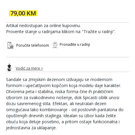
79,00 KM
Artikal nedostupan za online kupovinu.
Proverite stanje u radnjama klikom na "Tražite u radnji".
Pronađite u radnji
Poručite telefonom
Vodič za mere >
Sandale sa zmijskim dezenom izdvajaju se modernom
formom i upečatljivom kopčom koja modelu daje karakter.
Otvorena peta i stabilna, niska forma čine ih praktičnim
izborom za svakodnevno nošenje, dok špicasti oblik unosi
dozu savremenog stila. Efektan, ali neutralan dezen
omogućava lako kombinovanje - od poslovnih pantalona do
opuštenijih dnevnih stajlinga. Idealan su izbor kada želite
obuću koja deluje posebno, a pritom ostaje funkcionalna i
jednostavna za uklapanje.