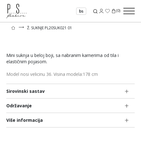
(
0
)
bs
⟶
Ž. SUKNJE PL20SUK021 01
Mini suknja u beloj boji, sa nabranim karnerima od tila i
elastičnim pojasom.
Model nosi velicinu 36. Visina modela:178 cm
Sirovinski sastav
Održavanje
Više informacija