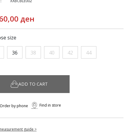
:
XXBCBLE002
60,00 ден
se size
36
38
40
42
44
ADD TO CART
Find in store
Order by phone
measurement guide >