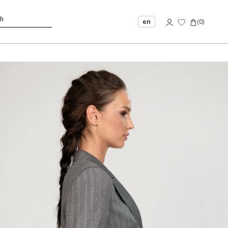
en
(
0
)