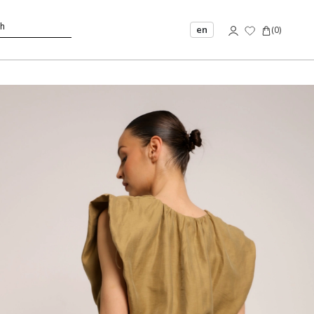
en
(
0
)