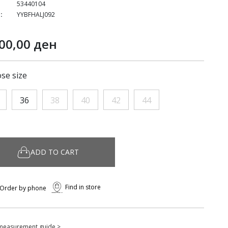
53440104
:
YYBFHALJ092
00,00 ден
se size
36
38
40
42
44
ADD TO CART
Find in store
Order by phone
measurement guide >