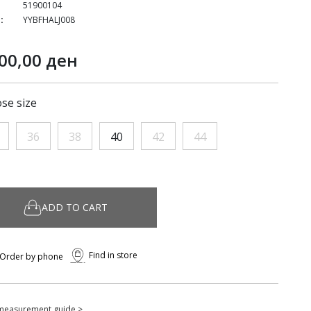
51900104
:
YYBFHALJ008
00,00 ден
se size
36
38
40
42
44
ADD TO CART
Find in store
Order by phone
measurement guide >