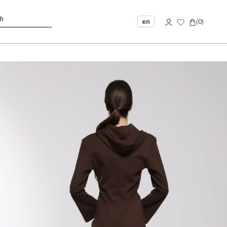
en
(
0
)