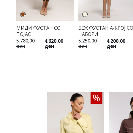
МИДИ ФУСТАН СО
БЕЖ ФУСТАН А-КРОЈ С
ПОЈАС
НАБОРИ
5.780,00
5.250,00
4.620,00
4.200,00
ден
ден
ден
ден