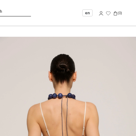
en
(
0
)