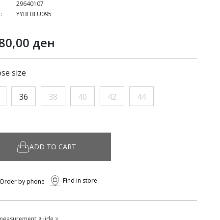
29640107
:
YYBFBLU095
80,00 ден
se size
36
38
40
42
44
ADD TO CART
Find in store
Order by phone
measurement guide >