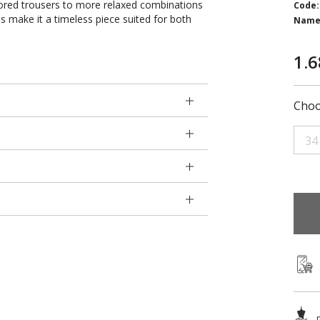
ilored trousers to more relaxed combinations
Code:
ils make it a timeless piece suited for both
Name
1.6
Choo
34